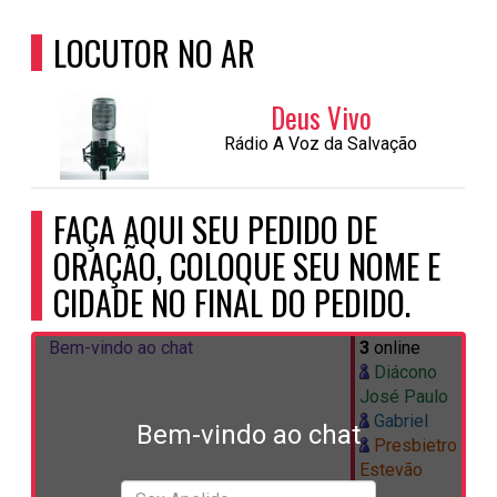
LOCUTOR NO AR
Deus Vivo
Rádio A Voz da Salvação
FAÇA AQUI SEU PEDIDO DE
ORAÇÃO, COLOQUE SEU NOME E
CIDADE NO FINAL DO PEDIDO.
Bem-vindo ao chat
3
online
Diácono
José Paulo
Gabriel
Bem-vindo ao chat
Presbietro
Estevão