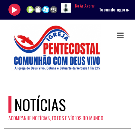
No Ar Agora:
Tocando agora:
|
A
ASTS
IAS
IA
RAMAÇÃO
TOS
E
NOTÍCIAS
E
ACOMPANHE NOTÍCIAS, FOTOS E VÍDEOS DO MUNDO
ATO